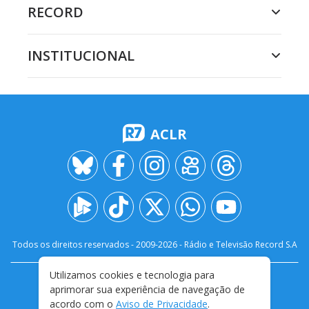
RECORD
INSTITUCIONAL
ACLR
Todos os direitos reservados - 2009-
2026
- Rádio e Televisão Record S.A
Utilizamos cookies e tecnologia para
CARREIRA
FALE CONOSCO
PRIVACIDADE
aprimorar sua experiência de navegação de
TERMOS E CONDIÇÕES DE USO
acordo com o
Aviso de Privacidade
.