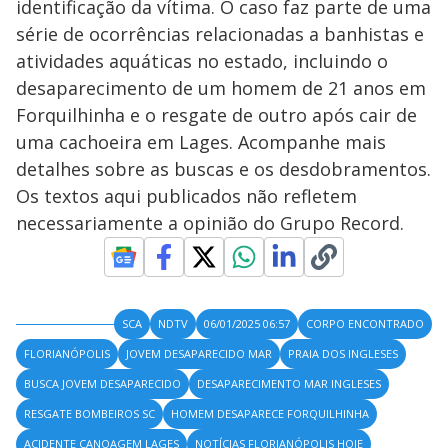
identificação da vítima. O caso faz parte de uma
série de ocorrências relacionadas a banhistas e
atividades aquáticas no estado, incluindo o
desaparecimento de um homem de 21 anos em
Forquilhinha e o resgate de outro após cair de
uma cachoeira em Lages. Acompanhe mais
detalhes sobre as buscas e os desdobramentos.
Os textos aqui publicados não refletem
necessariamente a opinião do Grupo Record.
SCA
NDTV
06/01/2025 06:57
CORPO ENCONTRADO
FLORIANÓPOLIS
JOVEM DESAPARECIDO MAR
PRAIA DOS INGLESES
BUSCA JOVEM DESAPARECIDO
DESAPARECIMENTO MAR INGLESES
RESGATE BOMBEIROS SC
HOMEM DESAPARECE FORQUILHINHA
ACIDENTE CANOAGEM LAGES
NOTÍCIAS FLORIANÓPOLIS HOJE