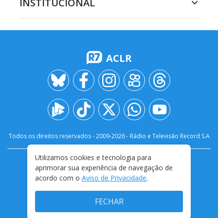
INSTITUCIONAL
ACLR
Todos os direitos reservados - 2009-
2026
- Rádio e Televisão Record S.A
Utilizamos cookies e tecnologia para
CARREIRA
FALE CONOSCO
PRIVACIDADE
aprimorar sua experiência de navegação de
TERMOS E CONDIÇÕES DE USO
acordo com o
Aviso de Privacidade
.
FECHAR