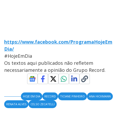
https://www.facebook.com/ProgramaHojeEm
Dia/
#HojeEmDia
Os textos aqui publicados não refletem
necessariamente a opinião do Grupo Record.
HOJE EM DIA
RECORD
TICIANE PINHEIRO
ANA HICKMANN
RENATA ALVES
CELSO ZECATELLI