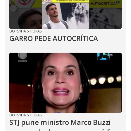
DO R7
/
HÁ 5 HORAS
GARRO PEDE AUTOCRÍTICA
DO R7
/
HÁ 5 HORAS
STJ pune ministro Marco Buzzi