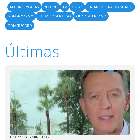
RECORDTVGOIAS
RECORD
TV
GOIAS
BALANCOGERALMANHAGO
GOIASNOARGO
BALANCOGERALGO
CIDADEALERTAGO
GOIASRECORD
Últimas
DO R7
/
HÁ 5 MINUTOS