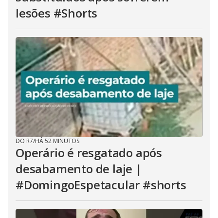
lesões #Shorts
DO R7
/
HÁ 52 MINUTOS
Operário é resgatado após
desabamento de laje |
#DomingoEspetacular #shorts