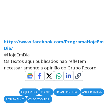
https://www.facebook.com/ProgramaHojeEm
Dia/
#HojeEmDia
Os textos aqui publicados não refletem
necessariamente a opinião do Grupo Record.
HOJE EM DIA
RECORD
TICIANE PINHEIRO
ANA HICKMANN
RENATA ALVES
CELSO ZECATELLI