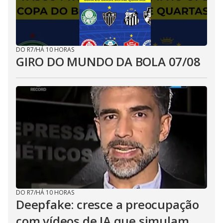
DO R7
/
HÁ 10 HORAS
GIRO DO MUNDO DA BOLA 07/08
DO R7
/
HÁ 10 HORAS
Deepfake: cresce a preocupação
com vídeos de IA que simulam