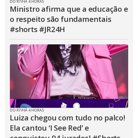
DO R7
/
HÁ 4 HORAS
Ministro afirma que a educação e
o respeito são fundamentais
#shorts #JR24H
DO R7
/
HÁ 4 HORAS
Luiza chegou com tudo no palco!
Ela cantou ‘I See Red’ e
conquistou 94 jurados! #Shorts