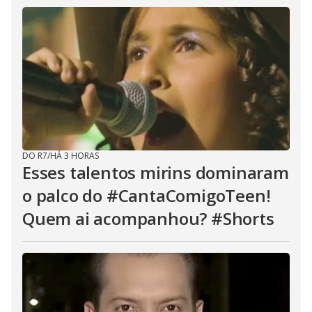
DO R7
/
HÁ 3 HORAS
Esses talentos mirins dominaram
o palco do #CantaComigoTeen!
Quem ai acompanhou? #Shorts