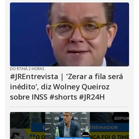
DO R7
/
HÁ 2 HORAS
#JREntrevista | 'Zerar a fila será
inédito', diz Wolney Queiroz
sobre INSS #shorts #JR24H