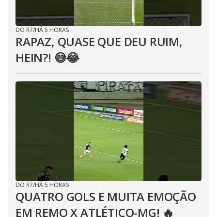
DO R7
/
HÁ 5 HORAS
RAPAZ, QUASE QUE DEU RUIM,
HEIN?! 😅😂⁣
DO R7
/
HÁ 5 HORAS
QUATRO GOLS E MUITA EMOÇÃO
EM REMO X ATLÉTICO-MG! 🔥