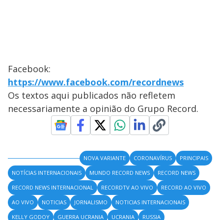
Facebook:
https://www.facebook.com/recordnews
Os textos aqui publicados não refletem
necessariamente a opinião do Grupo Record.
NOVA VARIANTE
CORONAVÍRUS
PRINCIPAIS
NOTÍCIAS INTERNACIONAIS
MUNDO RECORD NEWS
RECORD NEWS
RECORD NEWS INTERNACIONAL
RECORDTV AO VIVO
RECORD AO VIVO
AO VIVO
NOTICIAS
JORNALISMO
NOTICIAS INTERNACIONAIS
KELLY GODOY
GUERRA UCRANIA
UCRANIA
RUSSIA