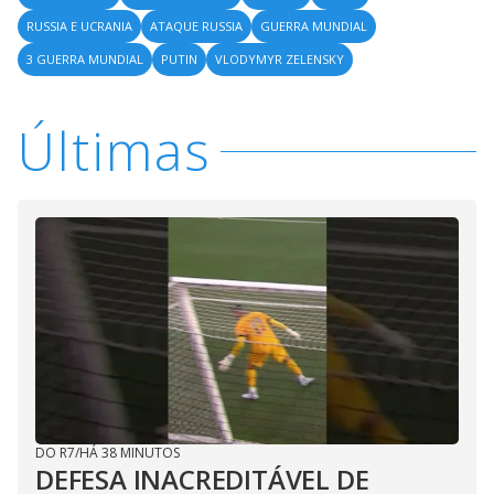
RUSSIA E UCRANIA
ATAQUE RUSSIA
GUERRA MUNDIAL
3 GUERRA MUNDIAL
PUTIN
VLODYMYR ZELENSKY
Últimas
DO R7
/
HÁ 38 MINUTOS
DEFESA INACREDITÁVEL DE