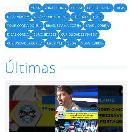
YUNA
YUNA CHUNG
COREIA
COREIA DO SUL
DICAS
DICAS VIAGEM
DICAS COREIA DO SUL
TURISMO
TOUR
TOUR COREIA DO SUL
BRASILEIRA NA COREIA
BRASIL COREIA
DICAS COREIA
CURIOSIDADES
CURIOSIDADES VIAGEM
CURIOSIDADES COREIA
LIFESTYLE
VLOG
VLOG COREIA
Últimas