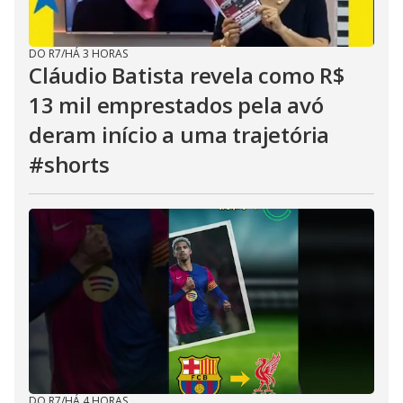
DO R7
/
HÁ 3 HORAS
Cláudio Batista revela como R$
13 mil emprestados pela avó
deram início a uma trajetória
#shorts
DO R7
/
HÁ 4 HORAS