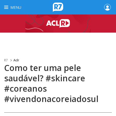
MENU
R7
Aclr
Como ter uma pele
saudável? #skincare
#coreanos
#vivendonacoreiadosul