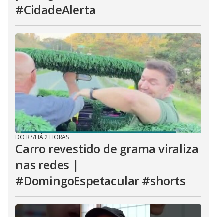
#CidadeAlerta
DO R7
/
HÁ 2 HORAS
Carro revestido de grama viraliza
nas redes |
#DomingoEspetacular #shorts