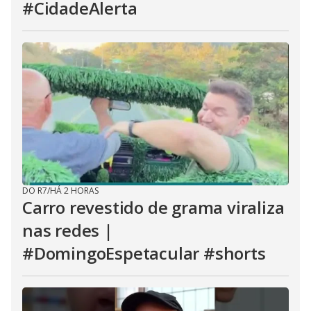
#CidadeAlerta
DO R7
/
HÁ 2 HORAS
Carro revestido de grama viraliza
nas redes |
#DomingoEspetacular #shorts