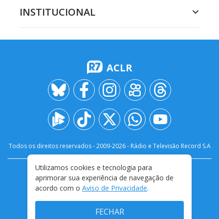
INSTITUCIONAL
ACLR
Todos os direitos reservados - 2009-
2026
- Rádio e Televisão Record S.A
Utilizamos cookies e tecnologia para
CARREIRA
FALE CONOSCO
PRIVACIDADE
aprimorar sua experiência de navegação de
TERMOS E CONDIÇÕES DE USO
acordo com o
Aviso de Privacidade
.
FECHAR