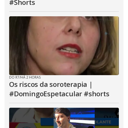
#Shorts
DO R7
/
HÁ 2 HORAS
Os riscos da soroterapia |
#DomingoEspetacular #shorts