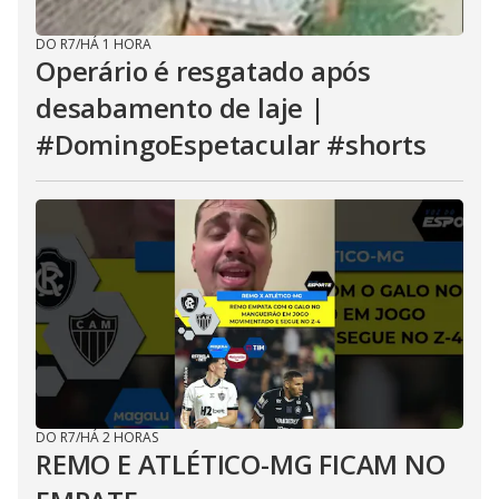
DO R7
/
HÁ 1 HORA
Operário é resgatado após
desabamento de laje |
#DomingoEspetacular #shorts
DO R7
/
HÁ 2 HORAS
REMO E ATLÉTICO-MG FICAM NO