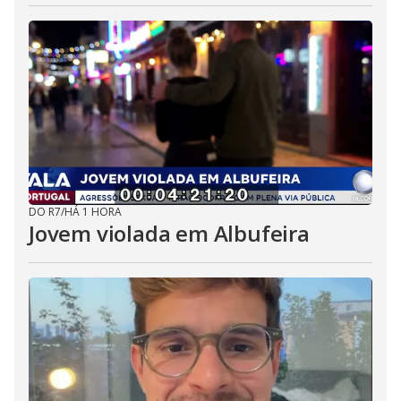
DO R7
/
HÁ 1 HORA
Jovem violada em Albufeira