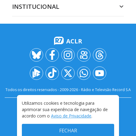
INSTITUCIONAL
ACLR
Todos os direitos reservados - 2009-
2026
- Rádio e Televisão Record S.A
Utilizamos cookies e tecnologia para
CARREIRA
FALE CONOSCO
PRIVACIDADE
aprimorar sua experiência de navegação de
TERMOS E CONDIÇÕES DE USO
acordo com o
Aviso de Privacidade
.
FECHAR