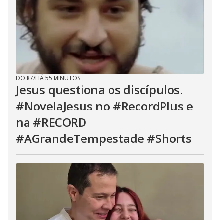
DO R7
/
HÁ 55 MINUTOS
Jesus questiona os discípulos.
#NovelaJesus no #RecordPlus e
na #RECORD
#AGrandeTempestade #Shorts