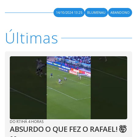
14/10/2024 13:25
BLUMENAU
ABANDONO
Últimas
DO R7
/
HÁ 4 HORAS
ABSURDO O QUE FEZ O RAFAEL! 🤯