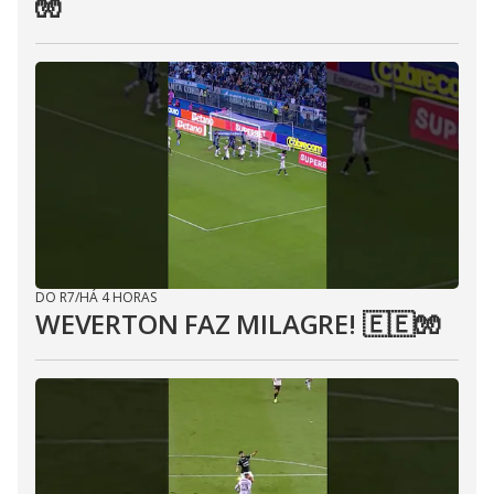
🧤
DO R7
/
HÁ 4 HORAS
WEVERTON FAZ MILAGRE! 🇪🇪🧤