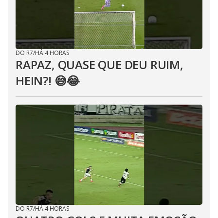
DO R7
/
HÁ 4 HORAS
RAPAZ, QUASE QUE DEU RUIM,
HEIN?! 😅😂⁣
DO R7
/
HÁ 4 HORAS