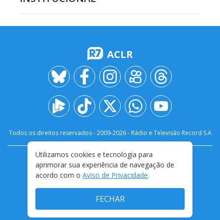
ACLR
Todos os direitos reservados - 2009-
2026
- Rádio e Televisão Record S.A
Utilizamos cookies e tecnologia para
CARREIRA
FALE CONOSCO
PRIVACIDADE
aprimorar sua experiência de navegação de
TERMOS E CONDIÇÕES DE USO
acordo com o
Aviso de Privacidade
.
FECHAR