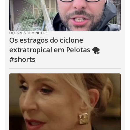
DO R7
/
HÁ 31 MINUTOS
Os estragos do ciclone
extratropical em Pelotas 🌪️
#shorts