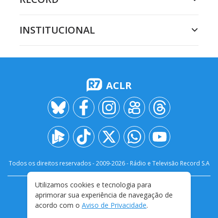
INSTITUCIONAL
ACLR
Todos os direitos reservados - 2009-
2026
- Rádio e Televisão Record S.A
Utilizamos cookies e tecnologia para
CARREIRA
FALE CONOSCO
PRIVACIDADE
aprimorar sua experiência de navegação de
TERMOS E CONDIÇÕES DE USO
acordo com o
Aviso de Privacidade
.