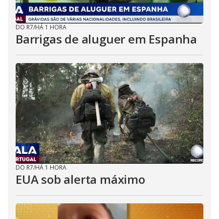
DO R7
/
HÁ 1 HORA
Barrigas de aluguer em Espanha
DO R7
/
HÁ 1 HORA
EUA sob alerta máximo