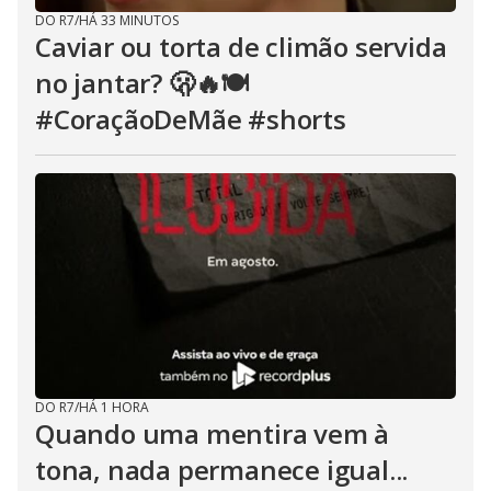
DO R7
/
HÁ 33 MINUTOS
Caviar ou torta de climão servida
no jantar? 🫢🔥🍽️
#CoraçãoDeMãe #shorts
DO R7
/
HÁ 1 HORA
Quando uma mentira vem à
tona, nada permanece igual...