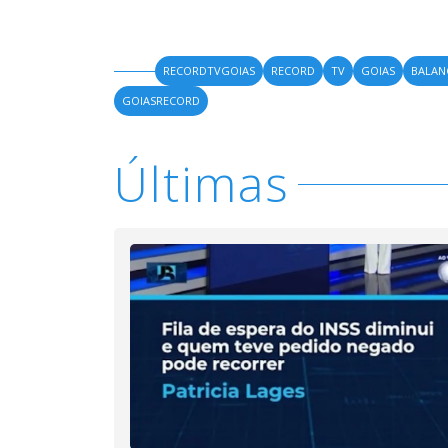
RECORDTVGOIAS
RECORD
TV
GOIAS
BALA
GOIASRECORD
Últimas