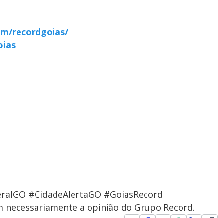
om/recordgoias/
oias
ralGO #CidadeAlertaGO #GoiasRecord
em necessariamente a opinião do Grupo Record.