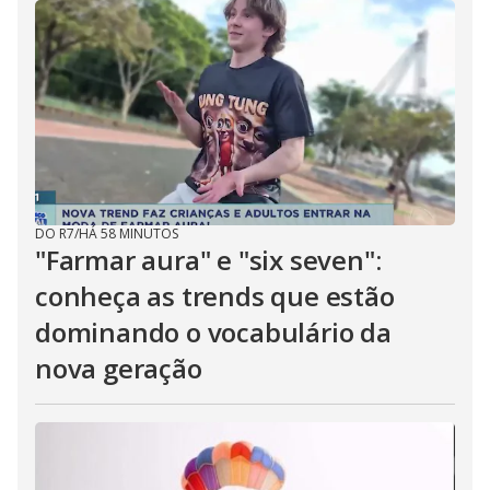
DO R7
/
HÁ 58 MINUTOS
"Farmar aura" e "six seven":
conheça as trends que estão
dominando o vocabulário da
nova geração