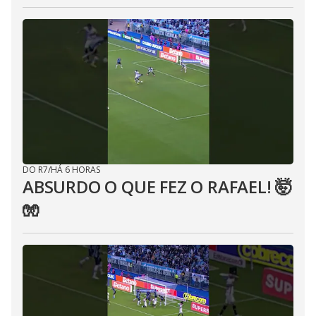
DO R7
/
HÁ 6 HORAS
ABSURDO O QUE FEZ O RAFAEL! 🤯
🧤