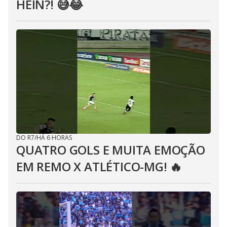
HEIN?! 😅😂⁣
DO R7
/
HÁ 6 HORAS
QUATRO GOLS E MUITA EMOÇÃO
EM REMO X ATLÉTICO-MG! 🔥