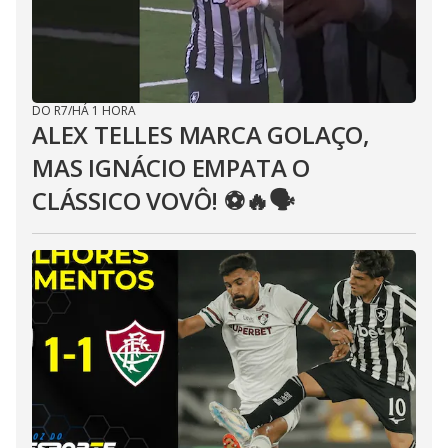
DO R7
/
HÁ 1 HORA
ALEX TELLES MARCA GOLAÇO,
MAS IGNÁCIO EMPATA O
CLÁSSICO VOVÔ! ⚽️🔥🗣