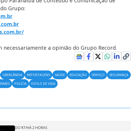
upo Paranaíba de Conteúdo e Comunicação de
 do Grupo:
om.br
.com.br
s.com.br/
em necessariamente a opinião do Grupo Record.
UBERLÂNDIA
REPORTAGENS
SAÚDE
EDUCAÇÃO
SERVIÇO
SEGURANÇA
CRIMES
POLÍCIA
ESTILO DE VIDA
DO R7
/
HÁ 2 HORAS