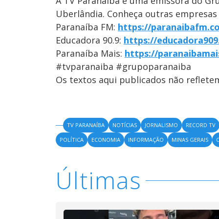
A TV Paranaíba é uma emissora do Gr
Uberlândia. Conheça outras empresas
Paranaíba FM:
https://paranaibafm.c
Educadora 90.9:
https://educadora909
Paranaíba Mais:
https://paranaibamai
#tvparanaiba #grupoparanaiba
Os textos aqui publicados não reflet
TV PARANAÍBA
NOTÍCIAS
JORNALISMO
RECORD TV
POLÍTICA
ECONOMIA
INFORMAÇÃO
MINAS GERAIS
Últimas