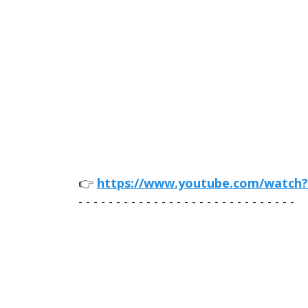
👉
https://www.youtube.com/watch
- - - - - - - - - - - - - - - - - - - - - - - - - - - - -