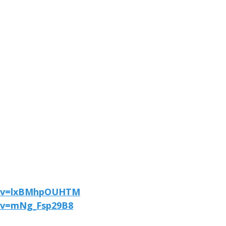
h?v=lxBMhpOUHTM
?v=mNg_Fsp29B8