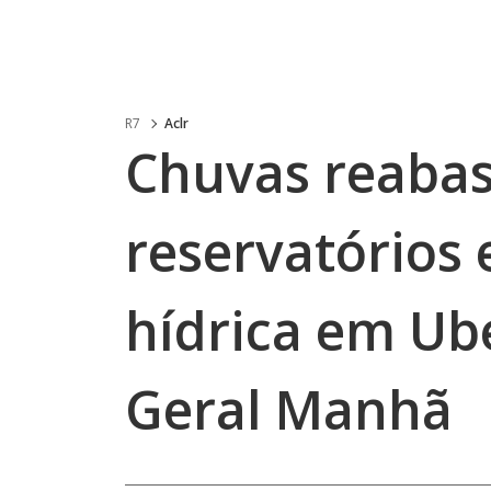
R7
Aclr
Chuvas reaba
reservatórios 
hídrica em Ub
Geral Manhã