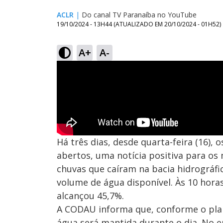
ACLR
|
Do canal TV Paranaíba no YouTube
19/10/2024 - 13H44
(ATUALIZADO EM
20/10/2024 - 01H52
)
A+
A-
Há três dias, desde quarta-feira (16)
abertos, uma notícia positiva para os
chuvas que caíram na bacia hidrográf
volume de água disponível. Às 10 horas
alcançou 45,7%.
A CODAU informa que, conforme o plan
água será mantida durante o dia. No e