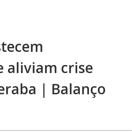
stecem
e aliviam crise
eraba | Balanço