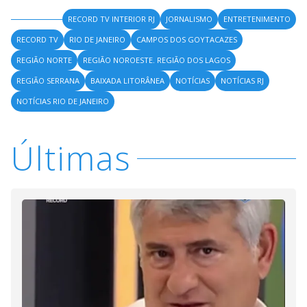
RECORD TV INTERIOR RJ
JORNALISMO
ENTRETENIMENTO
RECORD TV
RIO DE JANEIRO
CAMPOS DOS GOYTACAZES
REGIÃO NORTE
REGIÃO NOROESTE. REGIÃO DOS LAGOS
REGIÃO SERRANA
BAIXADA LITORÂNEA
NOTÍCIAS
NOTÍCIAS RJ
NOTÍCIAS RIO DE JANEIRO
Últimas