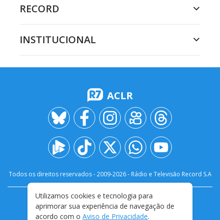
RECORD
INSTITUCIONAL
ACLR
Todos os direitos reservados - 2009-
2026
- Rádio e Televisão Record S.A
Utilizamos cookies e tecnologia para
CARREIRA
FALE CONOSCO
PRIVACIDADE
aprimorar sua experiência de navegação de
TERMOS E CONDIÇÕES DE USO
acordo com o
Aviso de Privacidade
.