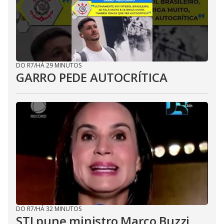
DO R7
/
HÁ 29 MINUTOS
GARRO PEDE AUTOCRÍTICA
DO R7
/
HÁ 32 MINUTOS
STJ pune ministro Marco Buzzi