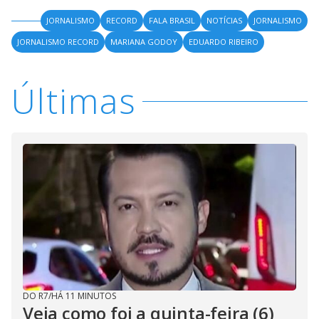
JORNALISMO
RECORD
FALA BRASIL
NOTÍCIAS
JORNALISMO
JORNALISMO RECORD
MARIANA GODOY
EDUARDO RIBEIRO
Últimas
DO R7
/
HÁ 11 MINUTOS
Veja como foi a quinta-feira (6)