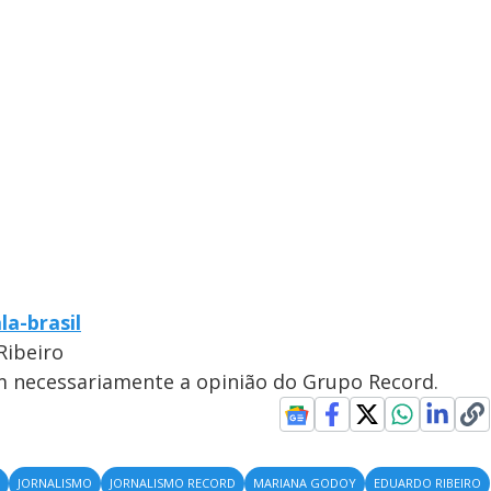
la-brasil
Ribeiro
em necessariamente a opinião do Grupo Record.
S
JORNALISMO
JORNALISMO RECORD
MARIANA GODOY
EDUARDO RIBEIRO