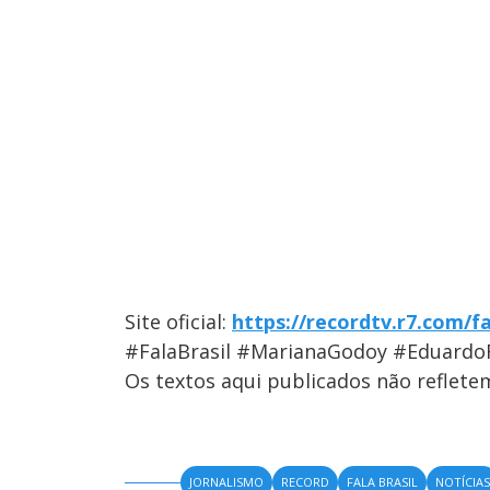
Site oficial:
https://recordtv.r7.com/fa
#FalaBrasil #MarianaGodoy #Eduardo
Os textos aqui publicados não reflet
JORNALISMO
RECORD
FALA BRASIL
NOTÍCIA