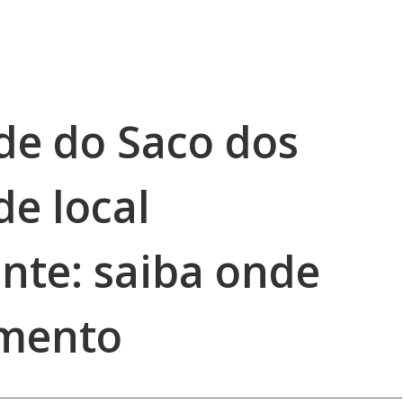
de do Saco dos
e local
te: saiba onde
imento