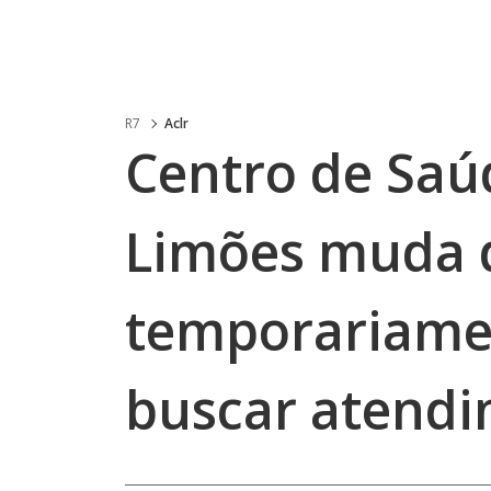
R7
Aclr
Centro de Saú
Limões muda d
temporariamen
buscar atend