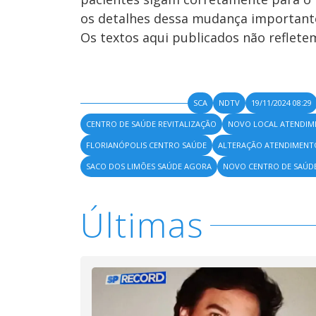
os detalhes dessa mudança importante
Os textos aqui publicados não reflet
SCA
NDTV
19/11/2024 08:29
CENTRO DE SAÚDE REVITALIZAÇÃO
NOVO LOCAL ATENDIM
FLORIANÓPOLIS CENTRO SAÚDE
ALTERAÇÃO ATENDIMENT
SACO DOS LIMÕES SAÚDE AGORA
NOVO CENTRO DE SAÚDE
Últimas