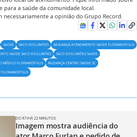
 para a saúde da comunidade local.
em necessariamente a opinião do Grupo Record.
SAÚDE
SACO DOS LIMÕES
MUDANÇA ATENDIMENTO SAÚDE FLORIANÓPOLIS
ENTO SAÚDE SACO DOS LIMÕES
SACO DOS LIMÕES SAÚDE
O MÉDICO FLORIANÓPOLIS
MUDANÇA CENTRO SAÚDE SC
 FLORIANÓPOLIS
DO R7
/
HÁ 22 MINUTOS
Imagem mostra audiência do
ator Marco Furlan e pedido de