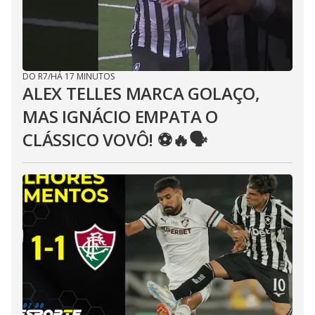
DO R7
/
HÁ 17 MINUTOS
ALEX TELLES MARCA GOLAÇO,
MAS IGNÁCIO EMPATA O
CLÁSSICO VOVÔ! ⚽️🔥🗣