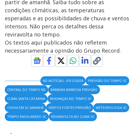
partir de amanhã. Saiba tudo sobre as
condições climáticas, as temperaturas
esperadas e as possibilidades de chuva e ventos
intensos. Não perca os detalhes dessa
reviravolta no tempo.
Os textos aqui publicados não refletem
necessariamente a opinião do Grupo Record.
ND NOTÍCIAS - 05/12/2024
PREVISÃO DO TEMPO SC
CENTRAL DO TEMPO ND
BÁRBARA BARBOSA PREVISÃO
CLIMA SANTA CATARINA
MUDANÇAS NO TEMPO SC
CHUVA EM SC AMANHÃ
VENTOS FORTES PREVISÃO
METEOROLOGIA SC
TEMPO ENSOLARADO SC
REVIRAVOLTA NO CLIMA SC