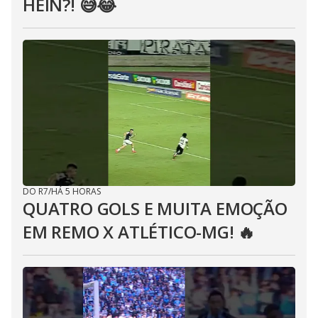
HEIN?! 😅😂⁣
DO R7
/
HÁ 5 HORAS
QUATRO GOLS E MUITA EMOÇÃO
EM REMO X ATLÉTICO-MG! 🔥