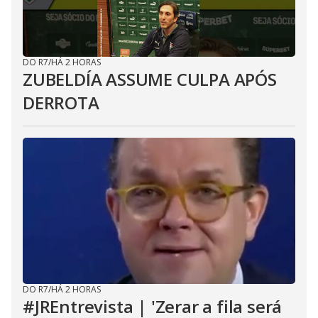
DO R7
/
HÁ 2 HORAS
ZUBELDÍA ASSUME CULPA APÓS
DERROTA
DO R7
/
HÁ 2 HORAS
#JREntrevista | 'Zerar a fila será