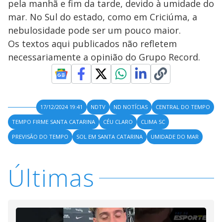
pela manhã e fim da tarde, devido à umidade do
mar. No Sul do estado, como em Criciúma, a
nebulosidade pode ser um pouco maior.
Os textos aqui publicados não refletem
necessariamente a opinião do Grupo Record.
17/12/2024 19:41
NDTV
ND NOTÍCIAS
CENTRAL DO TEMPO
TEMPO FIRME SANTA CATARINA
CÉU CLARO
CLIMA SC
PREVISÃO DO TEMPO
SOL EM SANTA CATARINA
UMIDADE DO MAR
Últimas