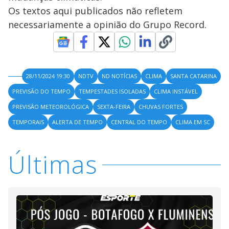
Os textos aqui publicados não refletem
necessariamente a opinião do Grupo Record.
28/11/2024 19:30
NDTV
ND NOTÍCIAS
CLIMA
SANTA CATARINA
PREVISÃO DO TEMPO
TEMPESTADES ISOLADAS
CLIMA INSTÁVEL
PREVISÃO METEOROLÓGICA
SEXTA-FEIRA
CHUVAS FORTES
TEMPORAIS
ALERTA DE TEMPO
CENTRAL DO TEMPO
CLIMA EM SC
Últimas