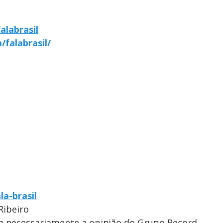
alabrasil
falabrasil/
la-brasil
Ribeiro
em necessariamente a opinião do Grupo Record.