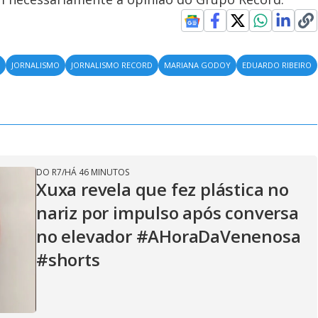
S
JORNALISMO
JORNALISMO RECORD
MARIANA GODOY
EDUARDO RIBEIRO
DO R7
/
HÁ 46 MINUTOS
Xuxa revela que fez plástica no
nariz por impulso após conversa
no elevador #AHoraDaVenenosa
#shorts