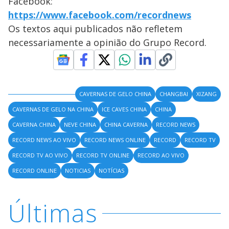
Facebook:
https://www.facebook.com/recordnews
Os textos aqui publicados não refletem
necessariamente a opinião do Grupo Record.
CAVERNAS DE GELO CHINA
CHANGBAI
XIZANG
CAVERNAS DE GELO NA CHINA
ICE CAVES CHINA
CHINA
CAVERNA CHINA
NEVE CHINA
CHINA CAVERNA
RECORD NEWS
RECORD NEWS AO VIVO
RECORD NEWS ONLINE
RECORD
RECORD TV
RECORD TV AO VIVO
RECORD TV ONLINE
RECORD AO VIVO
RECORD ONLINE
NOTICIAS
NOTÍCIAS
Últimas