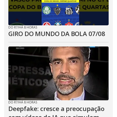
DO R7
/
HÁ 8 HORAS
GIRO DO MUNDO DA BOLA 07/08
DO R7
/
HÁ 8 HORAS
Deepfake: cresce a preocupação