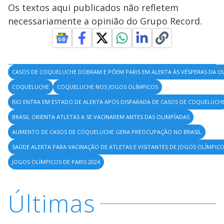
Os textos aqui publicados não refletem
necessariamente a opinião do Grupo Record.
CASOS DE COQUELUCHE DOBRAM E PÕEM PARIS EM ALERTA ÀS VÉSPERAS DA O
COQUELUCHE
COQUELUCHE NOS JOGOS OLÍMPICOS
RIO ENTRA EM ESTADO DE ALERTA APÓS DISPARADA DE CASOS DE COQUELUCH
BRASIL ORIENTA ATLETAS A SE VACINAREM ANTES DAS OLIMPÍADAS
AUMENTO DE CASOS DE COQUELUCHE GERA PREOCUPAÇÃO NO BRASIL
SAÚDE ALERTA PARA VACINAÇÃO DE ATLETAS E VISITANTES DE JOGOS OLÍMPIC
JOGOS OLÍMPICOS DE PARIS 2024
Últimas