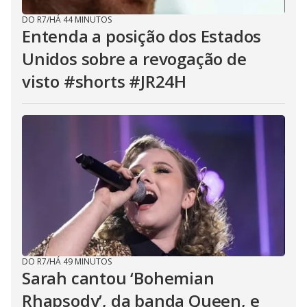
DO R7
/
HÁ 44 MINUTOS
Entenda a posição dos Estados
Unidos sobre a revogação de
visto #shorts #JR24H
DO R7
/
HÁ 49 MINUTOS
Sarah cantou ‘Bohemian
Rhapsody’, da banda Queen, e