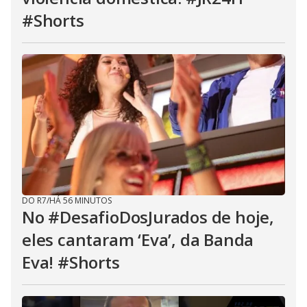
#Shorts
DO R7
/
HÁ 56 MINUTOS
No #DesafioDosJurados de hoje,
eles cantaram ‘Eva’, da Banda
Eva! #Shorts