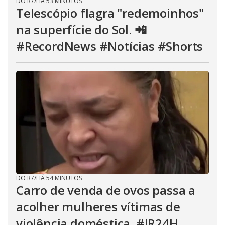
DO R7
/
HÁ 53 MINUTOS
Telescópio flagra "redemoinhos"
na superfície do Sol. 📲
#RecordNews #Notícias #Shorts
DO R7
/
HÁ 54 MINUTOS
Carro de venda de ovos passa a
acolher mulheres vítimas de
violência doméstica. #JR24H