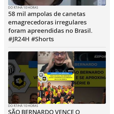
DO R7
/
HÁ 10 HORAS
58 mil ampolas de canetas
emagrecedoras irregulares
foram apreendidas no Brasil.
#JR24H #Shorts
DO R7
/
HÁ 10 HORAS
SÃO BERNARDO VENCE O