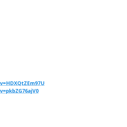
h?v=HDXQtZEm97U
?v=pkbZG76ajV0