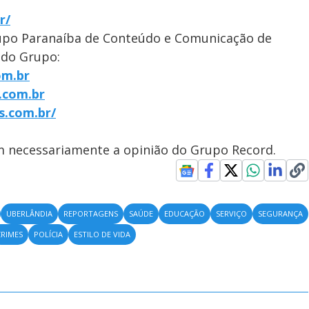
r/
upo Paranaíba de Conteúdo e Comunicação de
 do Grupo:
om.br
.com.br
s.com.br/
em necessariamente a opinião do Grupo Record.
UBERLÂNDIA
REPORTAGENS
SAÚDE
EDUCAÇÃO
SERVIÇO
SEGURANÇA
CRIMES
POLÍCIA
ESTILO DE VIDA