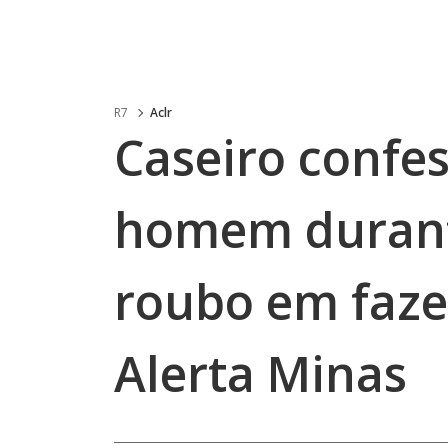
R7
Aclr
Caseiro confe
homem durant
roubo em faze
Alerta Minas