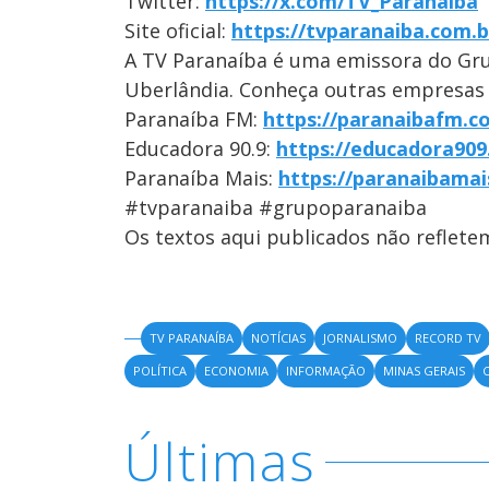
Twitter:
https://x.com/TV_Paranaiba
Site oficial:
https://tvparanaiba.com.b
A TV Paranaíba é uma emissora do Gr
Uberlândia. Conheça outras empresas
Paranaíba FM:
https://paranaibafm.c
Educadora 90.9:
https://educadora909
Paranaíba Mais:
https://paranaibamai
#tvparanaiba #grupoparanaiba
Os textos aqui publicados não reflet
TV PARANAÍBA
NOTÍCIAS
JORNALISMO
RECORD TV
POLÍTICA
ECONOMIA
INFORMAÇÃO
MINAS GERAIS
Últimas