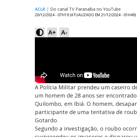
ACLR
|
Do canal TV Paranaíba no YouTube
20/12/2024 - 07H19
(ATUALIZADO EM
21/12/2024 - 01H49
)
A+
A-
A Polícia Militar prendeu um caseiro 
um homem de 28 anos ser encontrado
Quilombo, em Ibiá. O homem, desaparec
participante de uma tentativa de rou
Gotardo.
Segundo a investigação, o roubo ocor
surpreendeu os invasores e disparou 