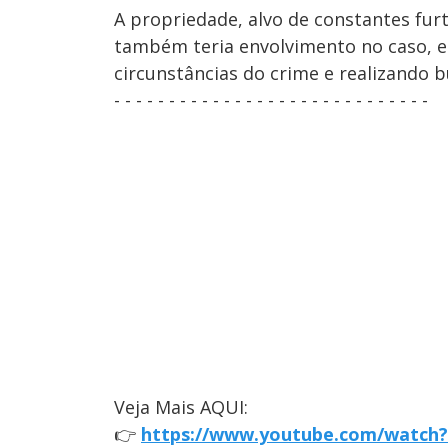
A propriedade, alvo de constantes furt
também teria envolvimento no caso, es
circunstâncias do crime e realizando 
- - - - - - - - - - - - - - - - - - - - - - - - - - - - -
Veja Mais AQUI:
👉
https://www.youtube.com/watch