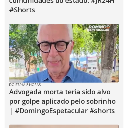
comunidades do estado. #JR24H
#Shorts
DO R7
/
HÁ 8 HORAS
Advogada morta teria sido alvo
por golpe aplicado pelo sobrinho
| #DomingoEspetacular #shorts