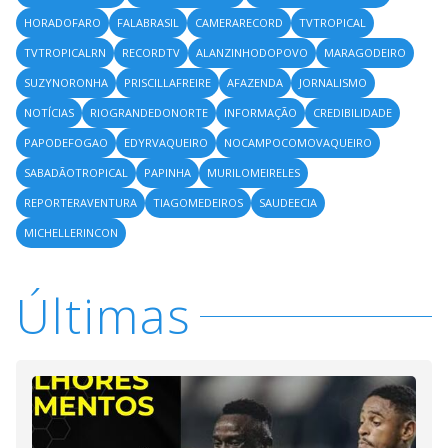
HORADOFARO
FALABRASIL
CAMERARECORD
TVTROPICAL
TVTROPICALRN
RECORDTV
ALANZINHODOPOVO
MARAGODEIRO
SUZYNORONHA
PRISCILLAFREIRE
AFAZENDA
JORNALISMO
NOTÍCIAS
RIOGRANDEDONORTE
INFORMAÇÃO
CREDIBILIDADE
PAPODEFOGAO
EDYRVAQUEIRO
NOCAMPOCOMOVAQUEIRO
SABADÃOTROPICAL
PAPINHA
MURILOMEIRELES
REPORTERAVENTURA
TIAGOMEDEIROS
SAUDEECIA
MICHELLERINCON
Últimas