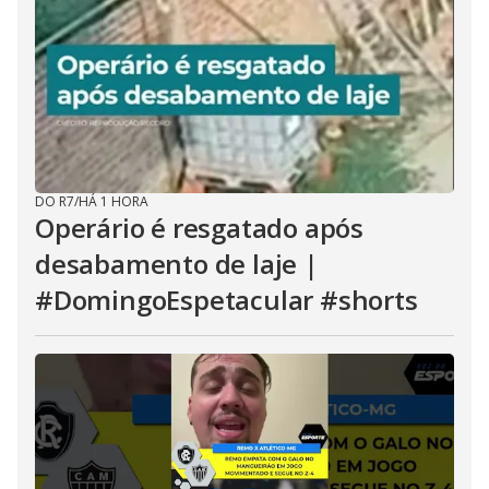
DO R7
/
HÁ 1 HORA
Operário é resgatado após
desabamento de laje |
#DomingoEspetacular #shorts