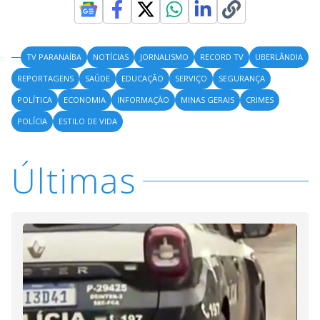
TV PARANAÍBA
NOTÍCIAS
JORNALISMO
RECORD TV
UBERLÂNDIA
REPORTAGENS
SAÚDE
EDUCAÇÃO
SERVIÇO
SEGURANÇA
POLÍTICA
ECONOMIA
INFORMAÇÃO
MINAS GERAIS
CRIMES
POLÍCIA
ESTILO DE VIDA
Últimas