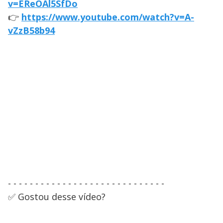
v=EReOAl5SfDo
👉
https://www.youtube.com/watch?v=A-
vZzB58b94
- - - - - - - - - - - - - - - - - - - - - - - - - - - - -
✅ Gostou desse vídeo?