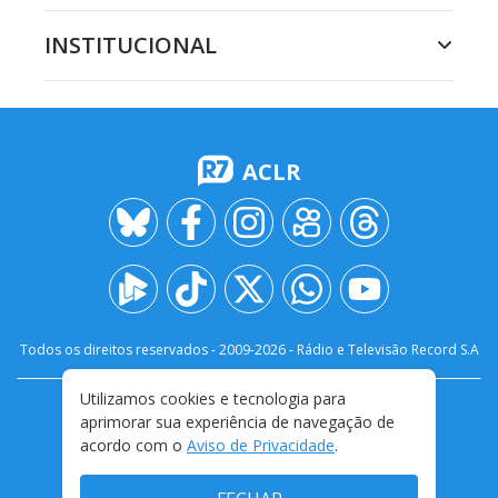
INSTITUCIONAL
ACLR
Todos os direitos reservados - 2009-
2026
- Rádio e Televisão Record S.A
Utilizamos cookies e tecnologia para
CARREIRA
FALE CONOSCO
PRIVACIDADE
aprimorar sua experiência de navegação de
TERMOS E CONDIÇÕES DE USO
acordo com o
Aviso de Privacidade
.