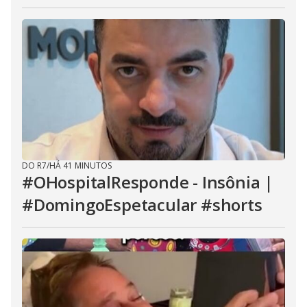
DO R7
/
HÁ 41 MINUTOS
#OHospitalResponde - Insônia |
#DomingoEspetacular #shorts