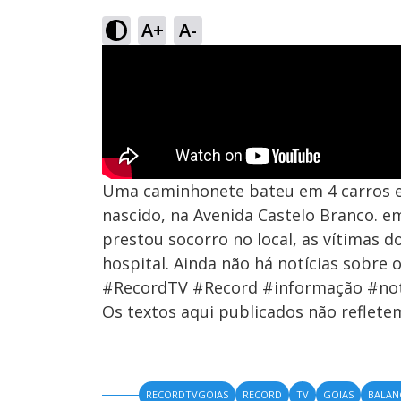
A+
A-
Uma caminhonete bateu em 4 carros 
nascido, na Avenida Castelo Branco. 
prestou socorro no local, as vítimas
hospital. Ainda não há notícias sobre 
#RecordTV #Record #informação #not
Os textos aqui publicados não reflet
RECORDTVGOIAS
RECORD
TV
GOIAS
BALA