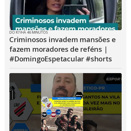
DO R7
/
HÁ 46 MINUTOS
Criminosos invadem mansões e
fazem moradores de reféns |
#DomingoEspetacular #shorts