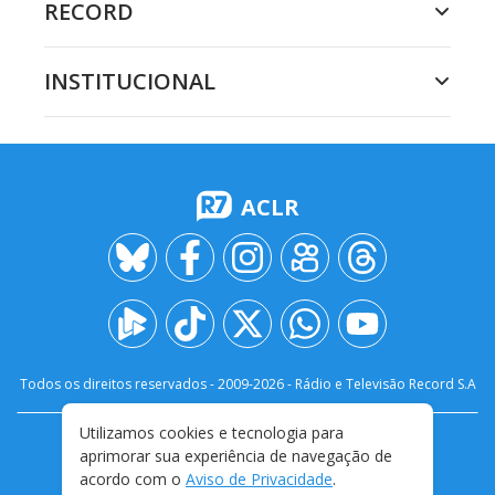
RECORD
INSTITUCIONAL
ACLR
Todos os direitos reservados - 2009-
2026
- Rádio e Televisão Record S.A
Utilizamos cookies e tecnologia para
CARREIRA
FALE CONOSCO
PRIVACIDADE
aprimorar sua experiência de navegação de
TERMOS E CONDIÇÕES DE USO
acordo com o
Aviso de Privacidade
.