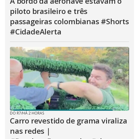
A bordo da aeronave estavam o
piloto brasileiro e três
passageiras colombianas #Shorts
#CidadeAlerta
DO R7
/
HÁ 2 HORAS
Carro revestido de grama viraliza
nas redes |