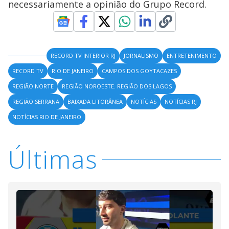
necessariamente a opinião do Grupo Record.
RECORD TV INTERIOR RJ
JORNALISMO
ENTRETENIMENTO
RECORD TV
RIO DE JANEIRO
CAMPOS DOS GOYTACAZES
REGIÃO NORTE
REGIÃO NOROESTE. REGIÃO DOS LAGOS
REGIÃO SERRANA
BAIXADA LITORÂNEA
NOTÍCIAS
NOTÍCIAS RJ
NOTÍCIAS RIO DE JANEIRO
Últimas