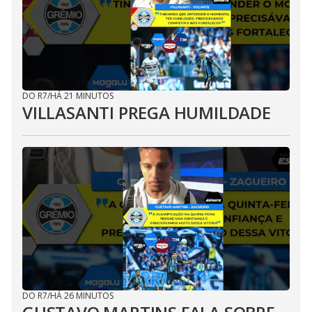
DO R7
/
HÁ 21 MINUTOS
VILLASANTI PREGA HUMILDADE
DO R7
/
HÁ 26 MINUTOS