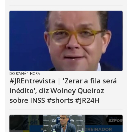
DO R7
/
HÁ 1 HORA
#JREntrevista | 'Zerar a fila será
inédito', diz Wolney Queiroz
sobre INSS #shorts #JR24H