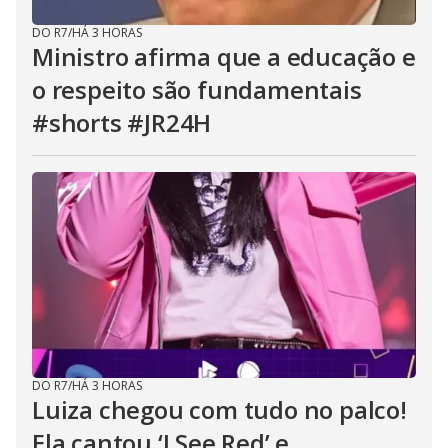
DO R7
/
HÁ 3 HORAS
Ministro afirma que a educação e
o respeito são fundamentais
#shorts #JR24H
DO R7
/
HÁ 3 HORAS
Luiza chegou com tudo no palco!
Ela cantou ‘I See Red’ e