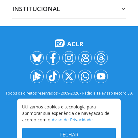
INSTITUCIONAL
ACLR
Todos os direitos reservados - 2009-
2026
- Rádio e Televisão Record S.A
Utilizamos cookies e tecnologia para
CARREIRA
FALE CONOSCO
PRIVACIDADE
aprimorar sua experiência de navegação de
TERMOS E CONDIÇÕES DE USO
acordo com o
Aviso de Privacidade
.
FECHAR