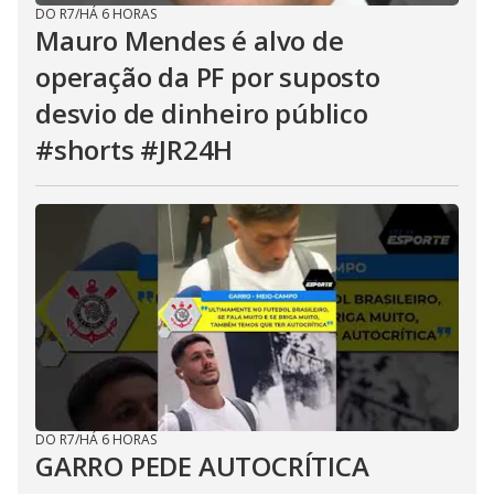
DO R7
/
HÁ 6 HORAS
Mauro Mendes é alvo de
operação da PF por suposto
desvio de dinheiro público
#shorts #JR24H
DO R7
/
HÁ 6 HORAS
GARRO PEDE AUTOCRÍTICA