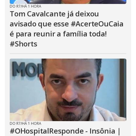
DO R7
/
HÁ 1 HORA
Tom Cavalcante já deixou
avisado que esse #AcerteOuCaia
é para reunir a família toda!
#Shorts
DO R7
/
HÁ 1 HORA
#OHospitalResponde - Insônia |