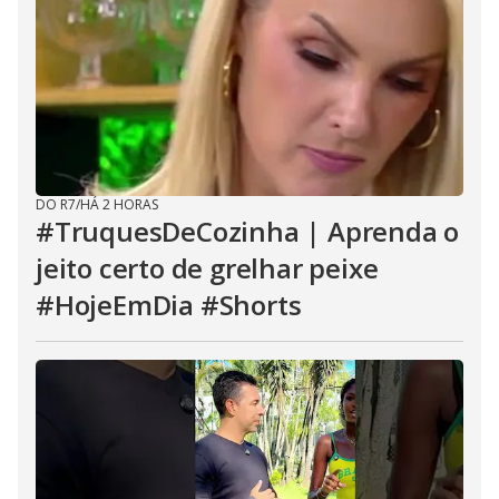
DO R7
/
HÁ 2 HORAS
#TruquesDeCozinha | Aprenda o
jeito certo de grelhar peixe
#HojeEmDia #Shorts