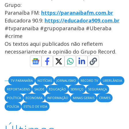
Grupo:
Paranaíba FM:
https://paranaibafm.com.br
Educadora 90.9:
https://educadora909.com.br
#tvparanaiba #grupoparanaiba #Uberaba
#crime
Os textos aqui publicados não refletem
necessariamente a opinião do Grupo Record.
TV PARANAÍBA
NOTÍCIAS
JORNALISMO
RECORD TV
UBERLÂNDIA
REPORTAGENS
SAÚDE
EDUCAÇÃO
SERVIÇO
SEGURANÇA
POLÍTICA
ECONOMIA
INFORMAÇÃO
MINAS GERAIS
CRIMES
POLÍCIA
ESTILO DE VIDA