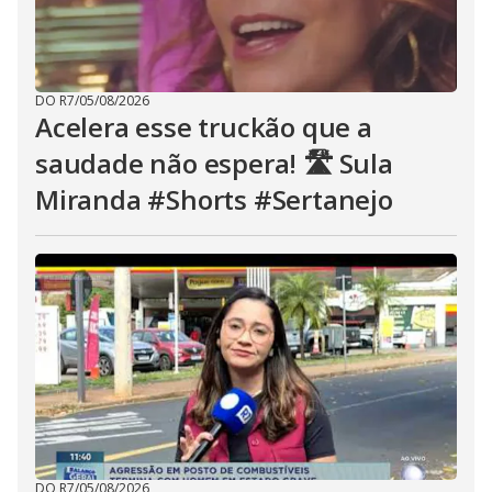
DO R7
/
05/08/2026
Acelera esse truckão que a
saudade não espera! 🛣️ Sula
Miranda #Shorts #Sertanejo
DO R7
/
05/08/2026