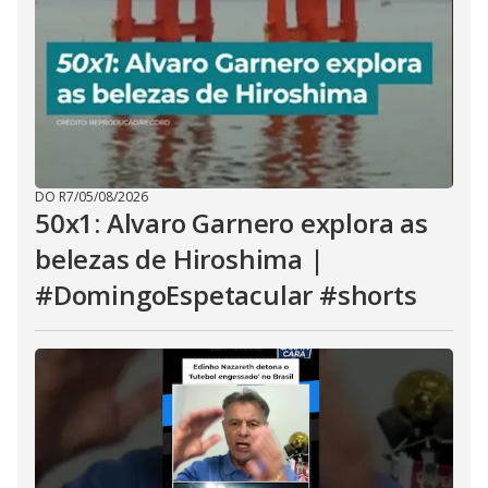
DO R7
/
05/08/2026
50x1: Alvaro Garnero explora as
belezas de Hiroshima |
#DomingoEspetacular #shorts