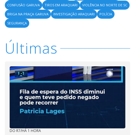
CONFUSÃO GARUVA
TIROS EM ARAQUARI
VIOLÊNCIA NO NORTE DE SC
BRIGA NA PRAÇA GARUVA
INVESTIGAÇÃO ARAQUARI
POLÍCIA
SEGURANÇA
Últimas
DO R7
/
HÁ 1 HORA