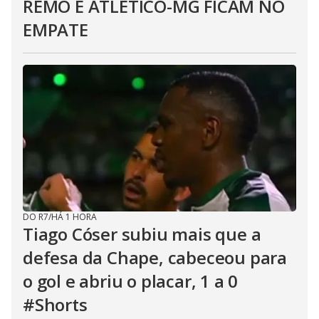
REMO E ATLÉTICO-MG FICAM NO
EMPATE
DO R7
/
HÁ 1 HORA
Tiago Cóser subiu mais que a
defesa da Chape, cabeceou para
o gol e abriu o placar, 1 a 0
#Shorts