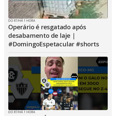
DO R7
/
HÁ 1 HORA
Operário é resgatado após
desabamento de laje |
#DomingoEspetacular #shorts
DO R7
/
HÁ 1 HORA