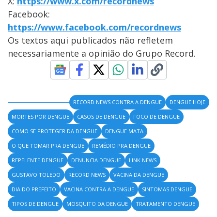
X:
https://www.x.com/recordnews
Facebook:
https://www.facebook.com/recordnews
Os textos aqui publicados não refletem
necessariamente a opinião do Grupo Record.
RECORD NEWS CONTRA A DENGUE
DENGUE HOJE
MORTES POR DENGUE
CASOS DE DENGUE
FOCO DE DENGUE
COMO SE PROTEGER DA DENGUE
DENGUE MATA
O QUE TOMAR PRA DENGUE
REMÉDIO PRA DENGUE
REPELENTE DENGUE
DENUNCIA DENGUE
LINK NEWS
GUSTAVO TOLEDO
RECORD NEWS
VACINA DA DENGUE
DIA DO PREFEITO
VACINA CONTRA A DENGUE
SINTOMAS DENGUE
TIPOS DE DENGUE
MOSQUITO DA DENGUE
TRATAMENTO DENGUE