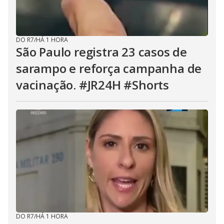
DO R7
/
HÁ 1 HORA
São Paulo registra 23 casos de
sarampo e reforça campanha de
vacinação. #JR24H #Shorts
DO R7
/
HÁ 1 HORA