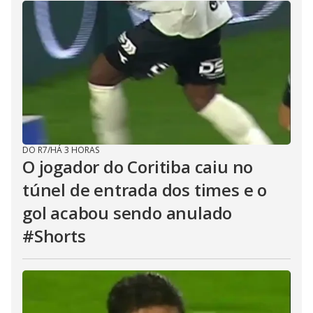
DO R7
/
HÁ 3 HORAS
O jogador do Coritiba caiu no
túnel de entrada dos times e o
gol acabou sendo anulado
#Shorts