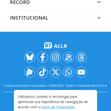
RECORD
INSTITUCIONAL
ACLR
Todos os direitos reservados - 2009-
2026
- Rádio e Televisão Record S.A
Utilizamos cookies e tecnologia para
CARREIRA
FALE CONOSCO
PRIVACIDADE
aprimorar sua experiência de navegação de
TERMOS E CONDIÇÕES DE USO
acordo com o
Aviso de Privacidade
.