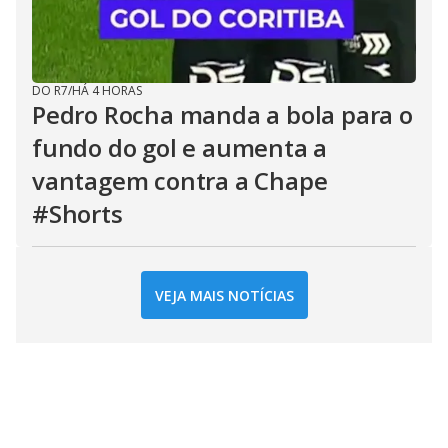
DO R7
/
HÁ 4 HORAS
Pedro Rocha manda a bola para o
fundo do gol e aumenta a
vantagem contra a Chape
#Shorts
VEJA MAIS NOTÍCIAS