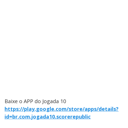
Baixe o APP do Jogada 10
https://play.google.com/store/apps/details?
id=br.com.jogada10.scorerepublic