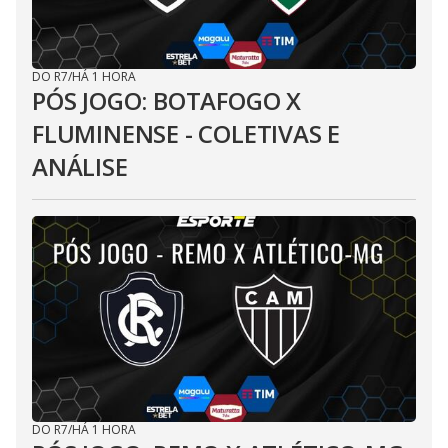
DO R7
/
HÁ 1 HORA
PÓS JOGO: BOTAFOGO X
FLUMINENSE - COLETIVAS E
ANÁLISE
DO R7
/
HÁ 1 HORA