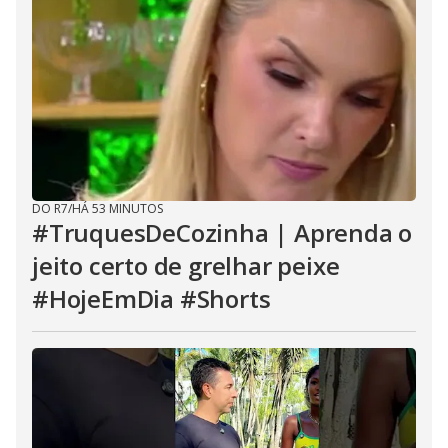
DO R7
/
HÁ 53 MINUTOS
#TruquesDeCozinha | Aprenda o
jeito certo de grelhar peixe
#HojeEmDia #Shorts