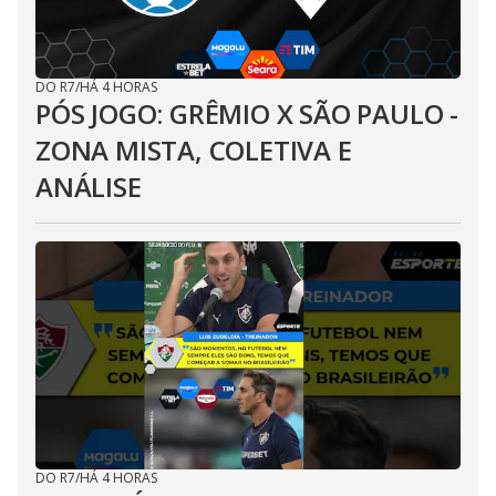
DO R7
/
HÁ 4 HORAS
PÓS JOGO: GRÊMIO X SÃO PAULO -
ZONA MISTA, COLETIVA E
ANÁLISE
DO R7
/
HÁ 4 HORAS