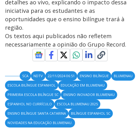
detalhes ao vivo, explicando o impacto dessa
iniciativa para os estudantes e as
oportunidades que o ensino bilíngue trará à
região.
Os textos aqui publicados não refletem
necessariamente a opinião do Grupo Record.
SCA
NDTV
22/11/2024 06:51
ENSINO BILÍNGUE
BLUMENAU
ESCOLA BILÍNGUE ESPANHOL
EDUCAÇÃO EM BLUMENAU
PRIMEIRA ESCOLA BILÍNGUE SC
ENSINO INOVADOR BLUMENAU
ESPANHOL NO CURRÍCULO
ESCOLA BLUMENAU 2025
ENSINO BILÍNGUE SANTA CATARINA
BILÍNGUE ESPANHOL SC
NOVIDADES NA EDUCAÇÃO BLUMENAU.